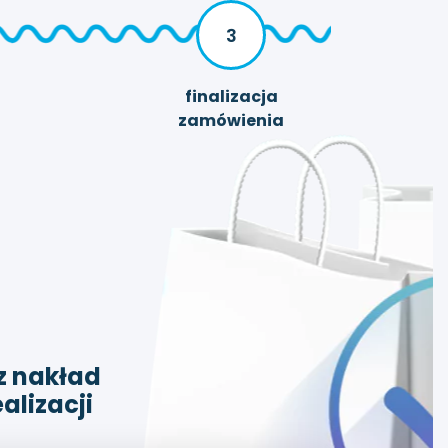
3
finalizacja
zamówienia
z nakład
ealizacji