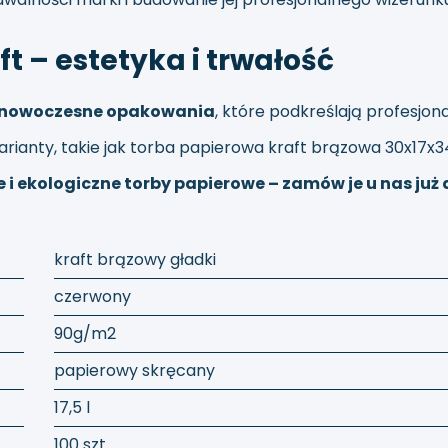
ft – estetyka i trwałość
i nowoczesne opakowania
, które podkreślają profesjona
rianty, takie jak
torba papierowa kraft brązowa 30x17x
 i ekologiczne torby papierowe – zamów je u nas już 
kraft brązowy gładki
czerwony
90g/m2
papierowy skręcany
17,5 l
100 szt.