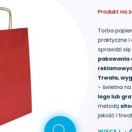
Produkt na 
Torba papi
praktyczne i
sprawdzi się
pakowania 
reklamowyc
Trwała, wyg
– świetna na
logo lub graf
metodą
sit
jakość i trwa
WIĘCEJ