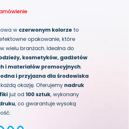
zamówienie
erowa w
czerwonym kolorze
to
 efektowne opakowanie, które
 w wielu branżach. Idealna do
odzieży, kosmetyków, gadżetów
h i materiałów promocyjnych
.
odna i przyjazna dla środowiska
 każdą okazję. Oferujemy
nadruk
iki
już od
100 sztuk
, wykonany
odruku
, co gwarantuje wysoką
łość.