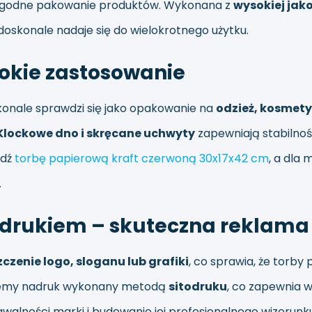
i wygodne pakowanie produktów. Wykonana z
wysokiej jako
doskonale nadaje się do wielokrotnego użytku.
rokie zastosowanie
onale sprawdzi się jako opakowanie na
odzież, kosmety
Klockowe dno i skręcane uchwyty
zapewniają stabilnoś
wdź
torbę papierową kraft czerwoną 30x17x42 cm
, a dla
.
adrukiem – skuteczna reklama 
czenie logo, sloganu lub grafiki
, co sprawia, że torby
jemy nadruk wykonany metodą
sitodruku
, co zapewnia w
walności marki i budowanie jej profesjonalnego wizerunku