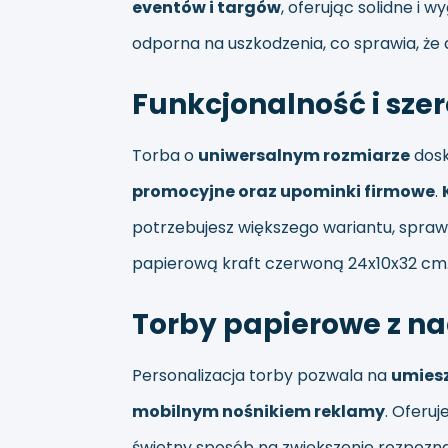
eventów i targów
, oferując solidne 
odporna na uszkodzenia, co sprawia, że 
Funkcjonalność i sze
Torba o
uniwersalnym rozmiarze
dosk
promocyjne oraz upominki firmowe
.
potrzebujesz większego wariantu, spra
papierową kraft czerwoną 24x10x32 cm
Torby papierowe z n
Personalizacja torby pozwala na
umiesz
mobilnym nośnikiem reklamy
. Oferu
świetny sposób na zwiększenie rozpozna