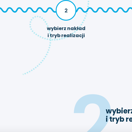
2
wybierz nakład
i tryb realizacji
2
wybier
i tryb r