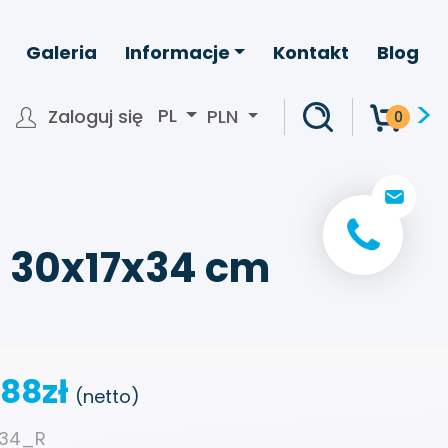
Galeria
Informacje
Kontakt
Blog
>
PL
Zaloguj się
PLN
0
+ 48 22 266 2
info@bagpack.pl
 30x17x34 cm
.88
zł
(netto)
734_R