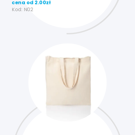
cena od
2.00
zł
Kod: N02