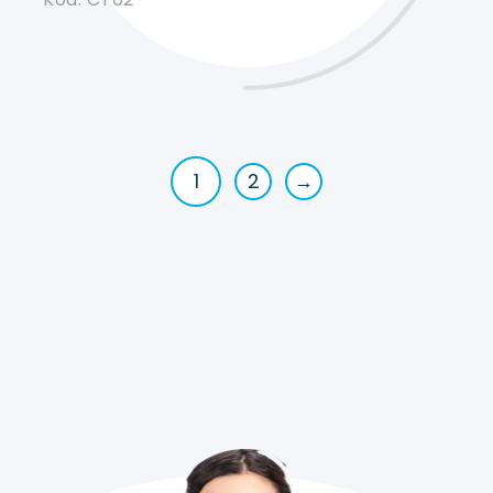
1
2
→