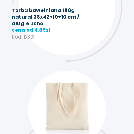
Torba bawełniana 180g
natural 38x42+10+10 cm /
długie ucho
cena od
4.85
zł
Kod: D301