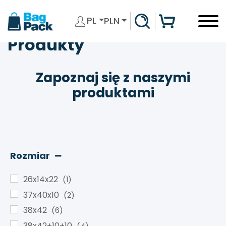
PL
PLN
Produkty
Zapoznaj się z naszymi
produktami
Rozmiar
26x14x22
(1)
37x40x10
(2)
38x42
(6)
38x42+10+10
(4)