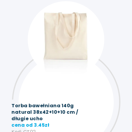
Torba bawełniana 140g
natural 38x42+10+10 cm /
długie ucho
cena od
3.45
zł
Kod: CT02