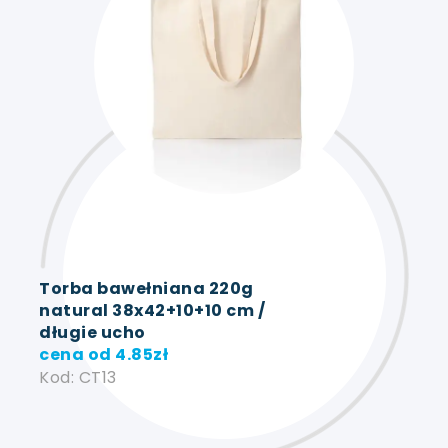
Torba bawełniana 220g
natural 38x42+10+10 cm /
długie ucho
cena od
4.85
zł
Kod: CT13